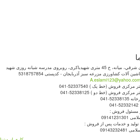
ا
آذربايجان شرقي، ميانه، خ 45 متری شهیدباکری، روبروی مدرسه شبانه روزی شهید
ین آلات کشاورزی مزرعه سبز آذربایجان - کدپستی 5318757854
A.eslami123@yahoo.co
 مرکزی فروش (خط یک ) 52337540-041
 مرکزی فروش (خط دو ) 52338125-041
5233813-041
04
 مسئول فروش :
0914123130
تولید و خدمات پس از فروش :
09143232481
کاری از وبتینا