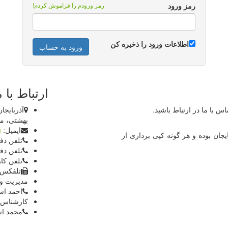
رمز ورود
رمز ورودم را فراموش کردم!
اطلاعات ورود را ذخیره کن
ارتباط با م
س با ما در ارتباط باشید.
بهشتی، ماش
ایمیل:
m
جان بوده و هر گونه کپی برداری از
تلفن دفتر
تلفن دفتر
تلفن کارخانه 5
تلفکس 52332142-1
مدیریت و
احمد اسلامی 1
کارشناس 
محمد اسلامی 