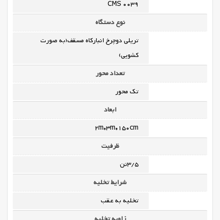
0039 CMS
نوع دستگاه
تریلی دوچرخ انبارکاه مسقف(به صورت
کشویی)
تعداد محور
تک محور
ابعاد
2m*3m*150cm
ظرفیت
3/5تن
شرایط تخلیه
تخلیه به عقب
زاویه تخلیه