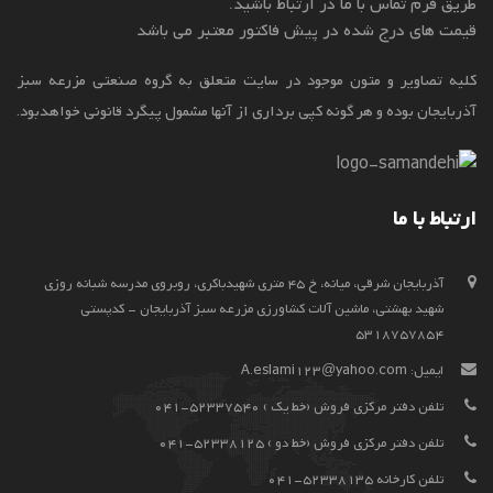
طریق فرم تماس با ما در ارتباط باشید.
قیمت های درج شده در پیش فاکتور معتبر می باشد
کلیه تصاویر و متون موجود در سایت متعلق به گروه صنعتی مزرعه سبز
آذربایجان بوده و هر گونه کپی برداری از آنها مشمول پیگرد قانونی خواهدبود.
ارتباط با ما
آذربايجان شرقي، ميانه، خ 45 متری شهیدباکری، روبروی مدرسه شبانه روزی
شهید بهشتی، ماشین آلات کشاورزی مزرعه سبز آذربایجان - کدپستی
5318757854
ایمیل:
A.eslami123@yahoo.com
تلفن دفتر مرکزی فروش (خط یک ) 52337540-041
تلفن دفتر مرکزی فروش (خط دو ) 52338125-041
تلفن کارخانه 52338135-041