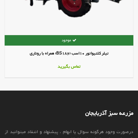
تیلر کلتیواتور 10اسب (BS186) همراه با روتاری
تماس بگیرید
مزرعه سبز آذربایجان
درصورت وجود هرگونه سوال یا ابهام ، پیشنهاد و انتقاد میتوانید از