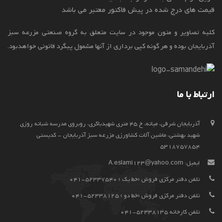
قیمت های درج شده در پیش فاکتور معتبر می باشد
کلیه تصاویر و متون موجود در سایت متعلق به گروه صنعتی مزرعه سبز
آذربایجان بوده و هر گونه کپی برداری از آنها مشمول پیگرد قانونی خواهدبود.
ارتباط با ما
آذربايجان شرقي، ميانه، خ 45 متری شهیدباکری، روبروی مدرسه شبانه روزی
شهید بهشتی، ماشین آلات کشاورزی مزرعه سبز آذربایجان - کدپستی
5318757854
ایمیل:
A.eslami123@yahoo.com
تلفن دفتر مرکزی فروش (خط یک ) 52337540-041
تلفن دفتر مرکزی فروش (خط دو ) 52338125-041
تلفن کارخانه 52338135-041