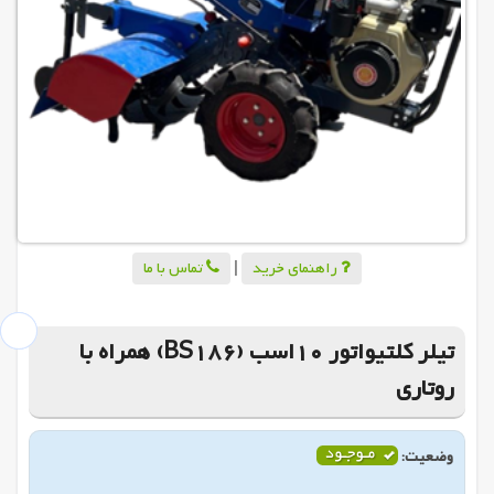
راهنمای خرید
|
تماس با ما
تیلر کلتیواتور 10اسب (BS186) همراه با
روتاری
وضعیت: