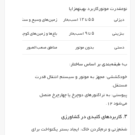
نوعقدرت موتورکاربرد بهینهمزایا
دیزلی
۵.۵ تا ۱۲ اسب‌بخار
زمین‌های وسیع و سنگلاخ
قدرت ب
بنزینی
۵ تا ۹ اسب‌بخار
باغ‌ها و زمین‌های کوچک
وزن سب
دستی
بدون موتور
مناطق صعب‌العبور
عدم نی
ب) طبقه‌بندی بر اساس ساختار:
خودکششی: مجهز به موتور و سیستم انتقال قدرت
مستقل.
پیوستی: به تراکتورهای دوچرخ یا چهارچرخ متصل
می‌شود 12.
۳. کاربردهای کلیدی در کشاورزی
شخم‌زنی و نرم‌کردن خاک: ایجاد بستر یکنواخت برای