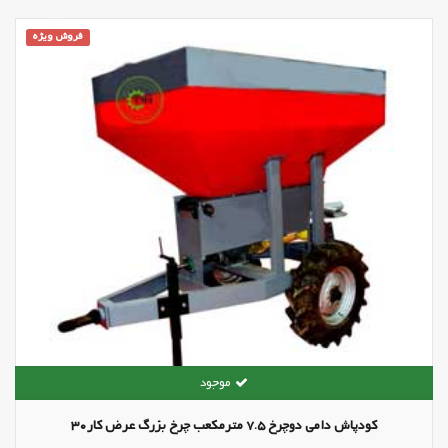
فروش ویژه
کودپاش دامی دوچرخ 7.5 مترمکعب چرخ بزرگ عرض کار30