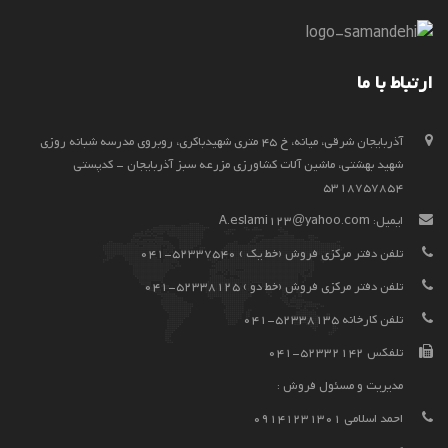
ارتباط با ما
آذربايجان شرقي، ميانه، خ 45 متری شهیدباکری، روبروی مدرسه شبانه روزی
شهید بهشتی، ماشین آلات کشاورزی مزرعه سبز آذربایجان - کدپستی
5318757854
ایمیل:
A.eslami123@yahoo.com
تلفن دفتر مرکزی فروش (خط یک ) 52337540-041
تلفن دفتر مرکزی فروش (خط دو ) 52338125-041
تلفن کارخانه 52338135-041
تلفکس 52332142-041
مدیریت و مسئول فروش :
احمد اسلامی 09141231301