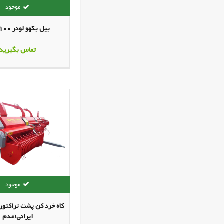
بیل بکهو لودر TDL 100
تماس بگیرید
کاه خرد کن پشت تراکتو
ایرانی(عدم