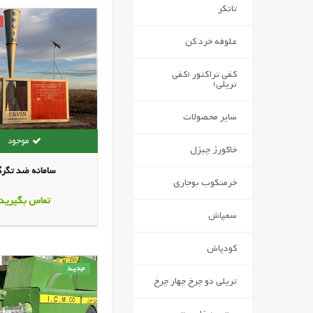
تانکر
علوفه خرد کن
کفی تراکتور (کفی
تریلی)
سایر محصولات
خاکورز چیزل
سامانه ضد تگر
خرمنکوب بوجاری
تماس بگیرید
سمپاش
کودپاش
جدیـد
تریلی دو چرخ چهار چرخ