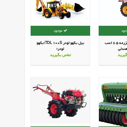
تیلر کولتیواتور مزرعه 6.5 اسب
بیل بکهو لودر TDL 100S(بکهو
هندلی
لودر)
یرید
تماس بگیرید