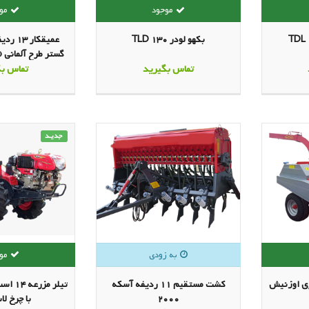
بکهو لودر TLD 130
عمیقکار
گستر طرح آلمانی 
تماس بگیرید
کار 2.25)
تماس بگ
جدیـد
ری اوزنیش
کشت مستقیم 11 ردیفه آسکه
تیلر م
2000
با چرخ ل