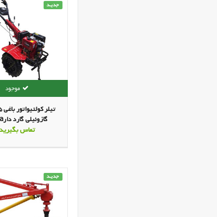
جدیـد
گازوئ
original(مزرعه سبز آذربایجان)
تماس بگیرید
جدیـد