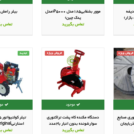
دیفه
موور بشقابی185مدل P5000(مدل
بیلر رامش+SA86
بازار)
یدک چین)
تماس بگیرید
تماس بگ
فروش ویژه
فروش ویژه
جدیـد
ری صنایع
دستگاه مکنده کاه پشت تراکتوری
ربایجان
سوارشونده بدون انبار با2عدد
استارتی186kama original
لوله6متری و گاردان
تماس بگیرید
تماس بگ