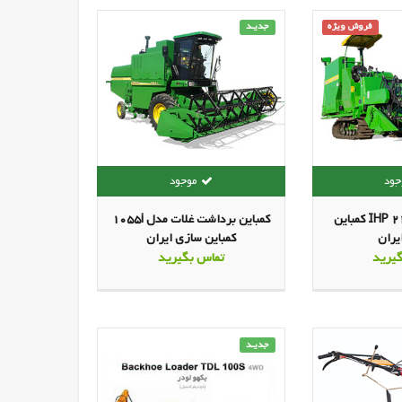
فروش ویژه
جدیـد
کمباین برنج IHP 2100 کمباین
کمباین برداشت غلات مدل 1055i
یران
کمباین سازی ایران
یرید
تماس بگیرید
جدیـد