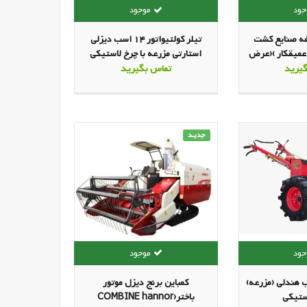
 13 ردیفه صنایع کشت
تیلر کولتیواتور 14 اسب دیزلی
(عمیقکار )(عرض
استارتی مزرعه با چرخ لاستیکی
یرید
تماس بگیرید
جدیـد
زرعه 14 اسب هندلی (مزرعه)
کمباین برنج دیزل موتور
استیکی
باختر(COMBINE hannor