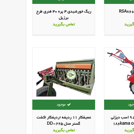
R
ریگ خورشیدی 4 پره 40 فنری طرح
برزیل
یرید
تماس بگیرید
تیلر کولتیواتور 9.5 اسب دیزلی
عمیقکار 11 ردیفه (ردیفکار )کشت
گستر مدل DD-225
یرید
تماس بگیرید