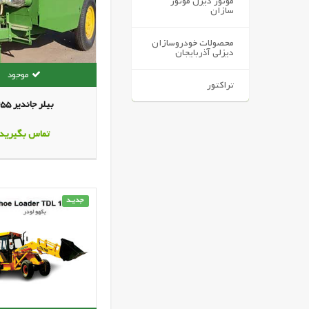
موتور دیزل موتور
سازان
محصولات خودروسازان
دیزلی آذربایجان
تراکتور
بیلر جاندیر 455
تماس بگیرید
جدیـد