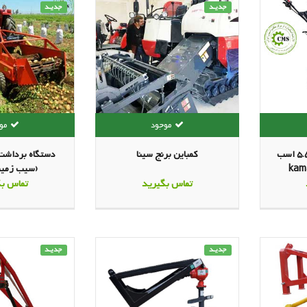
جدیـد
جدیـد
تیلر کولتیواتور باغی 5.5 اسب
کمباین برنج سینا
دستگاه برداشت
یلی گارد دارkama
(سیب زمینی
تماس بگیرید
تماس بگ
جدیـد
جدیـد