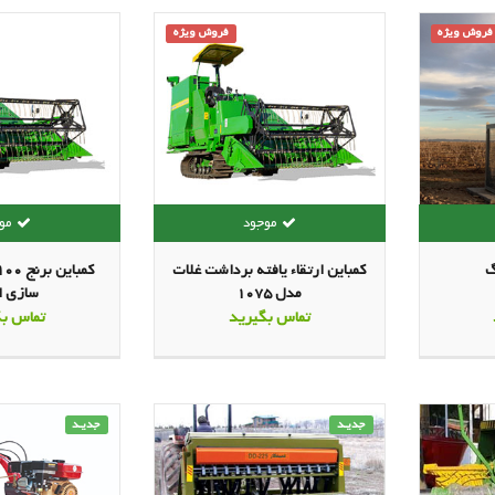
فروش ویژه
فروش ویژه
گ
کمباین ارتقاء یافته برداشت غلات
مدل 1075
سازی ا
تماس بگیرید
تماس بگ
جدیـد
جدیـد