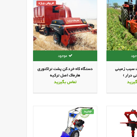
فروش ویژه
 سیب زمینی
دستگاه کاه خرد کن پشت تراکتوری
 درار )
هارماک اصل ترکیه
یرید
تماس بگیرید
جدیـد