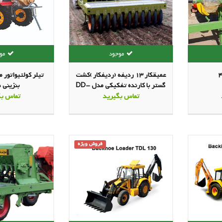
عمیقکار 13 ردیفه (ردیفکار )کشت
گستر با کارنده تفکیکی مدل DD-
بنزینی 
225
تماس بگیرید
تماس بگ
فروش ویژه