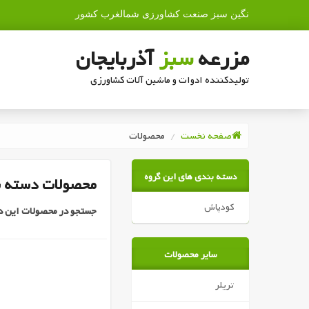
نگین سبز صنعت کشاورزی شمالغرب کشور
مزرعه
سبز
آذربایجان
تولیدکننده ادوات و ماشین آلات کشاورزی
صفحه نخست
محصولات
دسته بندی های این گروه
محصولات دسته ب
کودپاش
جستجو در محصولات این د
سایر محصولات
تریلر