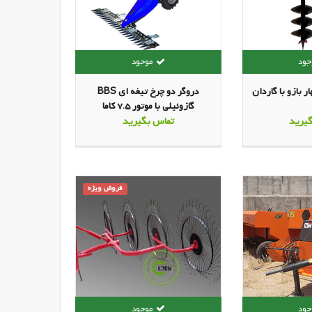
دروگر دو چرخ تیغه ای BBS
گازوئیلی با موتور 7.5 کاما
یرید
تماس بگیرید
فروش ویژه