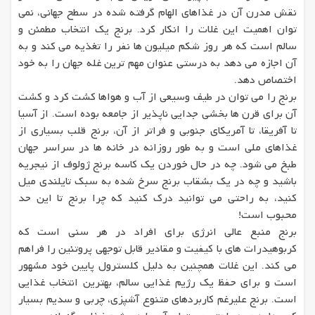
نقش مدرن آن در غذاهای الهام گرفته شده در سطح جهانی، نمی
توان اهمیت این غلات را انکار کرد. برنج یک انتخاب مطمئن و
سالم است که هر روز شکم میلیون ها نفر را تغذیه می کند و به
آن اجازه می دهد به درستی عنوان مهم ترین غله جهان را به خود
اختصاص دهد.
برنج را می توان در طیف وسیعی از آب و هواها کشت کرد و کشت
آن برای قرن ها بخشی جدایی ناپذیر از جامعه بوده است. از آسیا
تا آفریقا، تا آمریکای جنوبی و فراتر از آن، برنج قلب بسیاری از
غذاهای ملی است و به طور روزانه در خانه ها در سراسر جهان
طبخ می شود. چه در حال خوردن یک کاسه برنج ژولوف از نیجریه
باشید و چه در یک بشقاب برنج سرخ شده به سبک تایلندی میل
کنید، به راحتی می توانید درک کنید که چرا برنج تا این حد
محبوب است!
برنج منبع عالی انرژی برای افراد در هر سنی است که
کربوهیدرات های با کیفیت و مقادیر قابل توجهی پروتئین را فراهم
می کند. این غلات همچنین به دلیل کلسترول پایین خود مشهور
است و برای حفظ یک رژیم غذایی سالم، بهترین انتخاب غذایی
است. برنج علیرغم کاربردهای متنوع آشپزی، چربی و سدیم بسیار