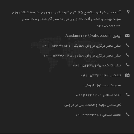
آذربايجان شرقي، ميانه، خ 45 متری شهیدباکری، روبروی مدرسه شبانه روزی
شهید بهشتی، ماشین آلات کشاورزی مزرعه سبز آذربایجان - کدپستی
5318757854
ایمیل:
A.eslami123@yahoo.com
تلفن دفتر مرکزی فروش (خط یک ) 52337540-041
تلفن دفتر مرکزی فروش (خط دو ) 52338125-041
تلفن کارخانه 52338135-041
تلفکس 52332142-041
مدیریت و مسئول فروش :
احمد اسلامی 09141231301
کارشناس تولید و خدمات پس از فروش :
محمد اسلامی 09143232481