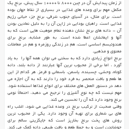
از زمان پیدایش آن در چین 8000 تا 10000 سال پیش، برنج یک
مکمل مهم برای وعده های غذایی در بسیاری از نقاط جهان بوده
است. برای مثال، در آسیای جنوب شرقی، برنج جزء حیاتی رژیم
غذایی است. راهبان بودایی در ژاپن آن را به دلیل نمادین بودن
آن - دانه های برنج نشان دهنده تمام موهبت هایی است که به
آنها و ایمانشان اعطا شده است. به طور مشابه، برنج برای
هندوئیسم اساسی است، هم در زندگی روزمره و هم در معاملات
معنوی و مذهبی.
برنج انواع زیادی دارد که به سختی می توان همه آنها را به یاد
آورد ، اما برخی از محبوب ترین آنها عبارتند از دانه بلند، دانه
کوتاه، وحشی، چسبنده، یاسمن، باسماتی و قرمز. هر کدام از این
ها طعم و بافت منحصر به فرد خود را دارند که به آن اجازه می
دهد در دستور العمل های مختلف برای انواع غذاها استفاده شود.
مهم نیست که چه نوع آشپزی را ترجیح می دهید، احتمالاً نوعی
برنج وجود دارد که آن را تحسین می کند.
وقتی صحبت از ترکیب برنج در وعده غذایی می شود، اغلب راه
های بی شماری برای تهیه آن وجود دارد. یکی از محبوب ترین
روش های پخت برنج بخارپز است که جایگزینی سالم برای
جوشاندن است و به حفظ طعم و بافت طبیعی دانه کمک می کند.