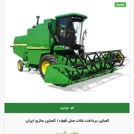
جدیـد
کمباین برداشت غلات مدل 1055i کمباین سازی ایران
تماس بگیرید