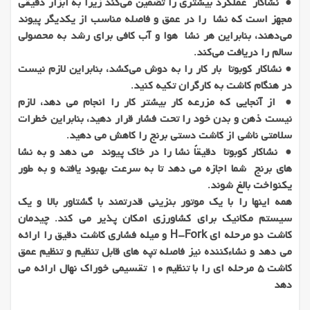
● نشاکار عملکرد بیشتری را تضمین می‌کند زیرا به ابزار دقیقی
مجهز است که نشا را در عمق و فاصله مناسب از یکدیگر پیوند
می‌دهند، بنابراین هر نشا هوا و آب کافی برای رشد به محصولی
سالم را دریافت می‌کند.
● نشاکار کوبوتا بار کار را به دوش می‌کشد، بنابراین لازم نیست
در هنگام کاشت به کارگران تکیه کنید.
● از آنجایی که مزرعه کار بیشتر کار را انجام می دهد، لازم
نیست ذهن و بدن خود را تحت فشار قرار دهید، بنابراین خطرات
سلامتی ناشی از کاشت دستی برنج را کاهش می دهید.
● نشاکار کوبوتا دقیقاً نشا را در خاک پیوند می دهد و به نشا
های برنج شما اجازه می دهد تا به سرعت بهبود یافته و به طور
یکنواخت بالغ شوند.
همه اینها را با یک موتور بنزینی قدرتمند با گشتاور بالا و یک
سیستم مکانیک برای کشاورزی امکان پذیر می کند. چیدمان
کاشت دو مرحله ای H-Fork و میله فشاری کاشت دقیق را ارائه
می دهد و نشاءکننده نیز فاصله تپه های قابل تنظیم و تنظیم عمق
کاشت 5 مرحله ای را با تنظیم 10 تقسیمی خوراک نهال ارائه می
دهد