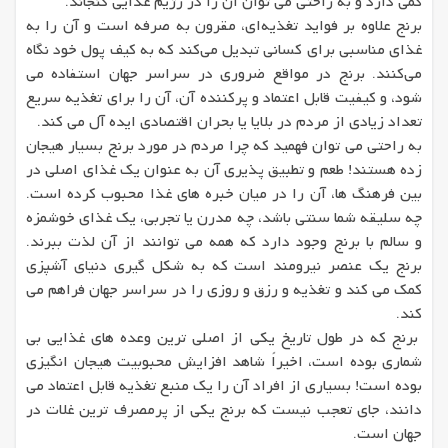
کمی دارد و به راحتی می توان آن را در رژیم غذایی گنجاند.
برنج علاوه بر فواید تغذیه‌ای، مقرون به صرفه است و آن را به
غذای مناسبی برای کسانی تبدیل می‌کند که به کیف پول خود نگاه
می‌کنند. برنج در مواقع ضروری در سراسر جهان استفاده می
شود، و کیفیت قابل اعتماد و پرکننده آن، آن را برای تغذیه سریع
تعداد زیادی از مردم در بلایا یا بحران اقتصادی ایده آل می کند.
به راحتی می توان فهمید که چرا مردم در مورد برنج بسیار هیجان
زده هستند! طعم و تطبیق پذیری آن به عنوان یک غذای اصلی در
بین فرهنگ ها، آن را در میان خبره های غذا محبوب کرده است.
چه سلیقه شما سنتی باشد، چه مدرن یا تجربی، یک غذای خوشمزه
و سالم با برنج وجود دارد که همه می توانند از آن لذت ببرند.
برنج یک عنصر نیرومند است که به شکل گیری دنیای آشپزی
کمک می کند و تغذیه و رزق و روزی را در سراسر جهان فراهم می
کند.
برنج که در طول تاریخ یکی از اصلی ترین وعده های غذایی بی
شماری بوده است، اخیراً شاهد افزایش محبوبیت هیجان انگیزی
بوده است! بسیاری از افراد آن را یک منبع تغذیه قابل اعتماد می
دانند، جای تعجب نیست که برنج یکی از پرمصرف ترین غلات در
جهان است.