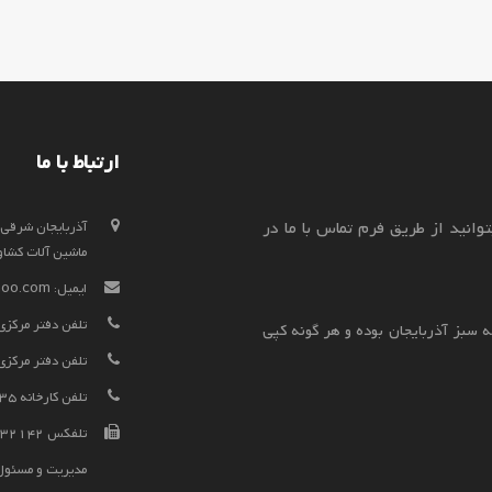
ارتباط با ما
وانید از طریق فرم تماس با ما در
ماشین آلات کشاورزی
ایمیل:
hoo.com
تلفن دفتر مرکزی فروش
 سبز آذربایجان بوده و هر گونه کپی
تلفن دفتر مرکزی فروش 
تلفن کارخانه 52338135-041
تلفکس 52332142-041
مدیریت و مسئول