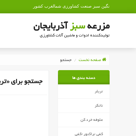
نگین سبز صنعت کشاورزی شمالغرب کشور
مزرعه
سبز
آذربایجان
تولیدکننده ادوات و ماشین آلات کشاورزی
صفحه نخست
جستجو
دسته بندی ها
جستجو برای «تریل
تریلر
تانکر
علوفه خرد کن
کفی تراکتور (کفی