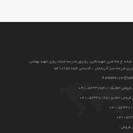
آذربايجان شرقي، ميانه، خ 45 متری شهیدباکری، روبروی مدرسه شبانه روزی شهید بهشتی،
 مزرعه سبز آذربایجان - کدپستی 5318757854
A.eslami123@ya
 (خط یک ) 52337540-041
(خط دو ) 52338125-041
 فروش :