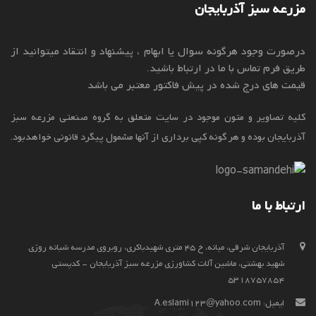
مزرعه سبز آذربایجان
درصورت وجود هرگونه سوال یا ابهام ، پیشنهاد و انتقاد میتوانید از
طریق فرم تماس با ما در ارتباط باشید.
قیمت های درج شده در پیش فاکتور معتبر می باشد
کلیه تصاویر و متون موجود در سایت متعلق به گروه صنعتی مزرعه سبز
آذربایجان بوده و هر گونه کپی برداری از آنها مشمول پیگرد قانونی خواهدبود.
ارتباط با ما
آذربايجان شرقي، ميانه، خ 45 متری شهیدباکری، روبروی مدرسه شبانه روزی
شهید بهشتی، ماشین آلات کشاورزی مزرعه سبز آذربایجان - کدپستی
5318757854
ایمیل:
A.eslami123@yahoo.com