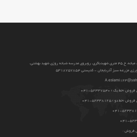
آذربايجان شرقي، ميانه، خ 45 متری شهیدباکری، روبروی مدرسه شبانه روزی شهید بهشتی،
 مزرعه سبز آذربایجان - کدپستی 5318757854
A.eslami123@ya
 (خط یک ) 52337540-041
(خط دو ) 52338125-041
 فروش :