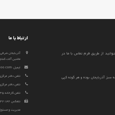
ارتباط با ما
وانید از طریق فرم تماس با ما در
ماشین آلات کشاورزی
ایمیل:
hoo.com
تلفن دفتر مرکزی فروش
 سبز آذربایجان بوده و هر گونه کپی
تلفن دفتر مرکزی فروش 
تلفن کارخانه 52338135-041
تلفکس 52332142-041
مدیریت و مسئول