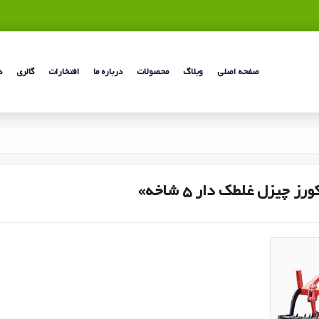
صفحه اصلی
وبلاگ
محصولات
درباره ما
افتخارات
گالری
د
 چیزل غلطک دار 5 شاخه»