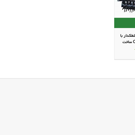
شاخه غلطکدار با
تیغه اگری مدل CMS5 ساخت
جان