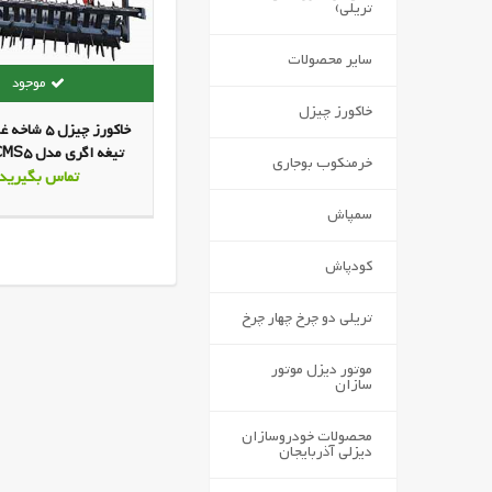
تریلی)
سایر محصولات
خاکورز چیزل
خاکورز چیزل 5 
خرمنکوب بوجاری
تماس بگیرید
مزرعه سبز آذربای
سمپاش
کودپاش
تریلی دو چرخ چهار چرخ
موتور دیزل موتور
سازان
محصولات خودروسازان
دیزلی آذربایجان