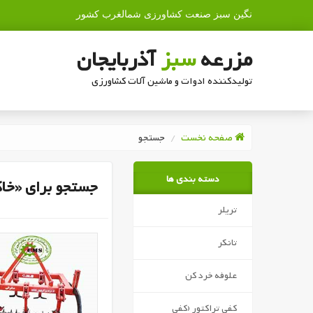
نگین سبز صنعت کشاورزی شمالغرب کشور
مزرعه
سبز
آذربایجان
تولیدکننده ادوات و ماشین آلات کشاورزی
صفحه نخست
جستجو
دسته بندی ها
جستجو برای «خاکورز
تریلر
تانکر
علوفه خرد کن
کفی تراکتور (کفی