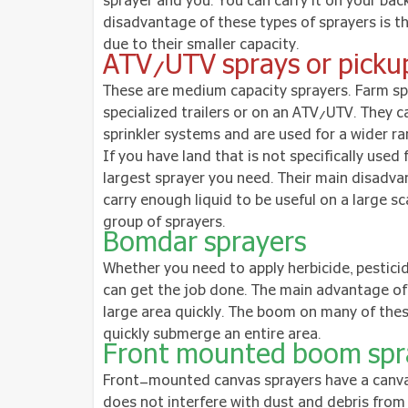
sprayer and you. You can carry it on your back
disadvantage of these types of sprayers is tha
due to their smaller capacity.
ATV/UTV sprays or picku
These are medium capacity sprayers. Farm spra
specialized trailers or on an ATV/UTV. They
sprinkler systems and are used for a wider ra
If you have land that is not specifically used
largest sprayer you need. Their main disadvan
carry enough liquid to be useful on a large sc
group of sprayers.
Bomdar sprayers
Whether you need to apply herbicide, pesticid
can get the job done. The main advantage of 
large area quickly. The boom on many of thes
quickly submerge an entire area.
Front mounted boom spr
Front-mounted canvas sprayers have a canvas
does not interfere with dust and debris from d