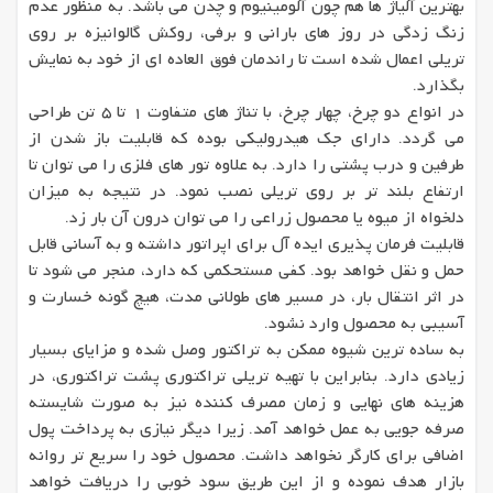
بهترین آلیاژ ها هم چون آلومینیوم و چدن می باشد. به منظور عدم
زنگ زدگی در روز های بارانی و برفی، روکش گالوانیزه بر روی
تریلی اعمال شده است تا راندمان فوق العاده ای از خود به نمایش
بگذارد.
در انواع دو چرخ، چهار چرخ، با تناژ های متفاوت 1 تا 5 تن طراحی
می گردد. دارای جک هیدرولیکی بوده که قابلیت باز شدن از
طرفین و درب پشتی را دارد. به علاوه تور های فلزی را می توان تا
ارتفاع بلند تر بر روی تریلی نصب نمود. در نتیجه به میزان
دلخواه از میوه یا محصول زراعی را می توان درون آن بار زد.
قابلیت فرمان پذیری ایده آل برای اپراتور داشته و به آسانی قابل
حمل و نقل خواهد بود. کفی مستحکمی که دارد، منجر می شود تا
در اثر انتقال بار، در مسیر های طولانی مدت، هیچ گونه خسارت و
آسیبی به محصول وارد نشود.
به ساده ترین شیوه ممکن به تراکتور وصل شده و مزایای بسیار
زیادی دارد. بنابراین با تهیه تریلی تراکتوری پشت تراکتوری، در
هزینه های نهایی و زمان مصرف کننده نیز به صورت شایسته
صرفه جویی به عمل خواهد آمد. زیرا دیگر نیازی به پرداخت پول
اضافی برای کارگر نخواهد داشت. محصول خود را سریع تر روانه
بازار هدف نموده و از این طریق سود خوبی را دریافت خواهد