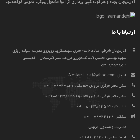
آذربایجان بوده و هر گونه کپی برداری از آنها مشمول پیگرد قانونی خواهدبود.
ارتباط با ما
آذربايجان شرقي، ميانه، خ 45 متری شهیدباکری، روبروی مدرسه شبانه روزی
شهید بهشتی، ماشین آلات کشاورزی مزرعه سبز آذربایجان - کدپستی
5318757854
ایمیل:
A.eslami123@yahoo.com
تلفن دفتر مرکزی فروش (خط یک ) 52337540-041
تلفن دفتر مرکزی فروش (خط دو ) 52338125-041
تلفن کارخانه 52338135-041
تلفکس 52332142-041
مدیریت و مسئول فروش :
احمد اسلامی 09141231301