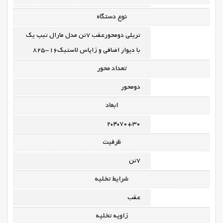
نوع دستگاه
تریلی دومحورعقب 7تن مدل مارال تیپ یک
با دیوار اضافی و زاپاس لاستیک16-825
تعداد محور
دومحور
ابعاد
70+30*4*2
ظرفیت
7تن
شرایط تخلیه
عقب
زاویه تخلیه