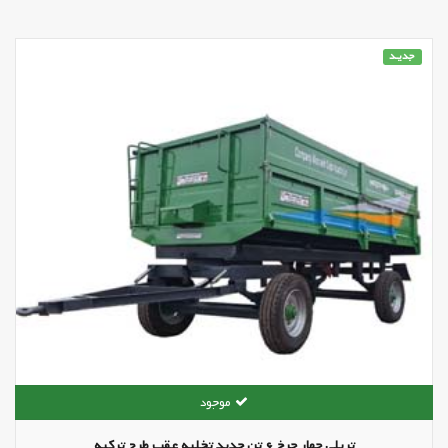
جدیـد
تریلی چهار چرخ 6 تن جدید تخلیه عقب طرح ترکیه