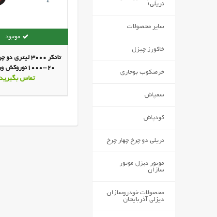
تریلی)
سایر محصولات
خاکورز چیزل
تانکر 3000 لیتری 
20-1000نوروکش
خرمنکوب بوجاری
بدون فنر
تماس بگیرید
سمپاش
کودپاش
تریلی دو چرخ چهار چرخ
موتور دیزل موتور
سازان
محصولات خودروسازان
دیزلی آذربایجان