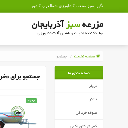
نگین سبز صنعت کشاورزی شمالغرب کشور
مزرعه
سبز
آذربایجان
تولیدکننده ادوات و ماشین آلات کشاورزی
صفحه نخست
جستجو
دسته بندی ها
جستجو برای «خری
تریلر
تانکر
جدیـد
علوفه خرد کن
کفی تراکتور (کفی