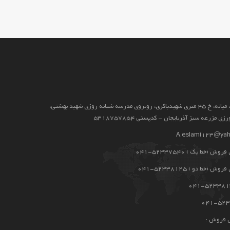
آذربايجان شرقي، ميانه، خ 45 متری شهیدباکری، روبروی مدرسه شبانه روزی شهید بهشتی،
 مزرعه سبز آذربایجان - کدپستی 5318757854
A.eslami123@ya
 (خط یک ) 52337540-041
(خط دو ) 52338125-041
 فروش :