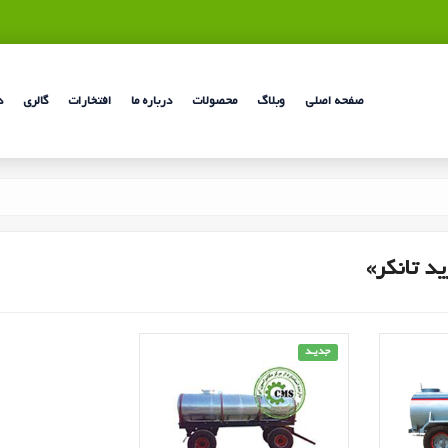
صفحه اصلی
وبلاگ
محصولات
درباره ما
افتخارات
گالری
د
د تانکر»
جدیـد