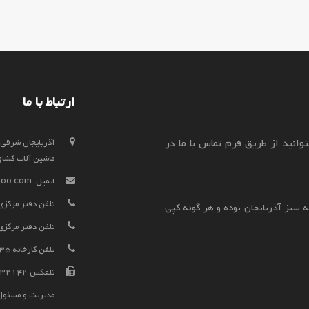
ارتباط با ما
وانید از طریق فرم تماس با ما در
ماشین آلات کشاورزی
ایمیل:
hoo.com
تلفن دفتر مرکزی فروش
 سبز آذربایجان بوده و هر گونه کپی
تلفن دفتر مرکزی فروش 
تلفن کارخانه 52338135-041
تلفکس 52332142-041
مدیریت و مسئول