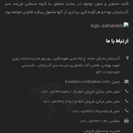
کلیه تصاویر و متون موجود در سایت متعلق به گروه صنعتی مزرعه سبز
آذربایجان بوده و هر گونه کپی برداری از آنها مشمول پیگرد قانونی خواهدبود.
ارتباط با ما
آذربايجان شرقي، ميانه، خ 45 متری شهیدباکری، روبروی مدرسه شبانه روزی
شهید بهشتی، ماشین آلات کشاورزی مزرعه سبز آذربایجان - کدپستی
5318757854
ایمیل:
A.eslami123@yahoo.com
تلفن دفتر مرکزی فروش (خط یک ) 52337540-041
تلفن دفتر مرکزی فروش (خط دو ) 52338125-041
تلفن کارخانه 52338135-041
تلفکس 52332142-041
مدیریت و مسئول فروش :